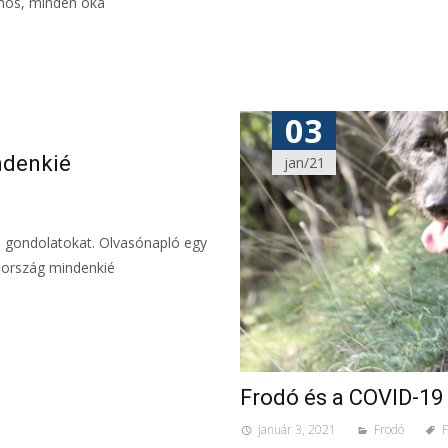
jnos, minden oka
03
ndenkié
jan/21
ó gondolatokat. Olvasónapló egy
eország mindenkié
Frodó és a COVID-19
január 3, 2021
Frodó
F