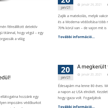
január 26, 2021
jan/21
Zajlik a matekolás, melyik vakc
és a Moderna védőoltása több 
n félreállított detektív
70% körül van – de vajon mit is
jú titánnal, hogy végül – egy
További információ…
orgassák a világ
A megkerült 
20
január 20, 2021
edül!
jan/21
Édesapám ma lenne 80 éves. Mesé
a napon az USA elnökét. Kezde
 ellátogatna hozzánk egy
hogy igaza volt. Fogadjátok
milyen impozáns védőburkot
További információ…