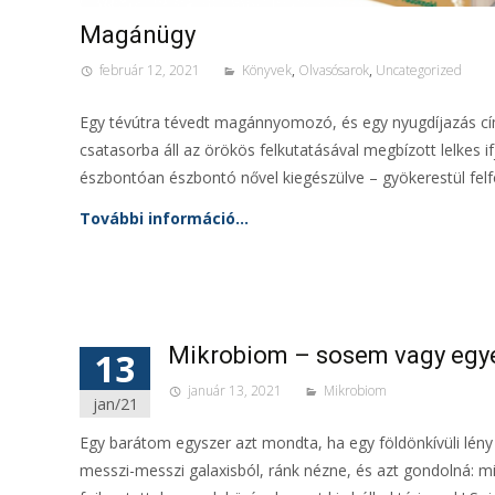
Magánügy
február 12, 2021
Könyvek
,
Olvasósarok
,
Uncategorized
Egy tévútra tévedt magánnyomozó, és egy nyugdíjazás címé
csatasorba áll az örökös felkutatásával megbízott lelkes if
észbontóan észbontó nővel kiegészülve – gyökerestül felf
További információ…
Mikrobiom – sosem vagy egy
13
január 13, 2021
Mikrobiom
jan/21
Egy barátom egyszer azt mondta, ha egy földönkívüli lény
messzi-messzi galaxisból, ránk nézne, és azt gondolná: 