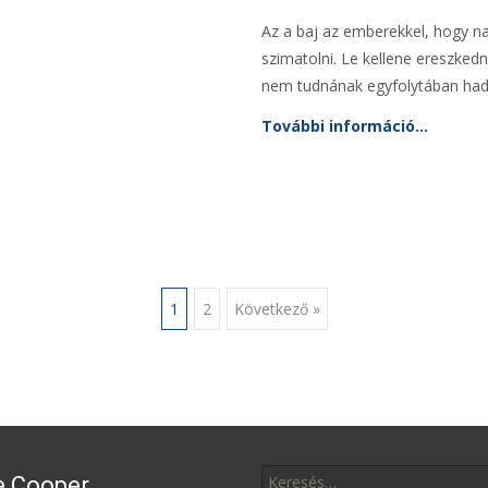
Az a baj az emberekkel, hogy na
szimatolni. Le kellene ereszkedni
nem tudnának egyfolytában had
További információ…
ció
1
2
Következő »
Keresés
e Cooper
erre: