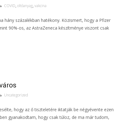
COVID
,
oltóanyag
,
vakcina
ina hány százalékban hatékony. Közismert, hogy a Pfizer
mint 90%-os, az AstraZeneca készítménye viszont csak
város
Uncategorized
lte, hogy az ő tiszteletére iktatják be négyévente ezen
tben gyanakodtam, hogy csak túloz, de ma már tudom,