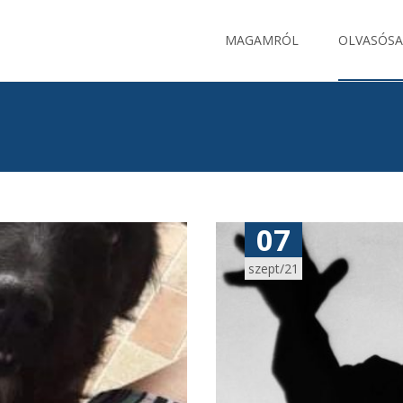
Ugrás
a
MAGAMRÓL
OLVASÓS
tartalomhoz
07
szept/21