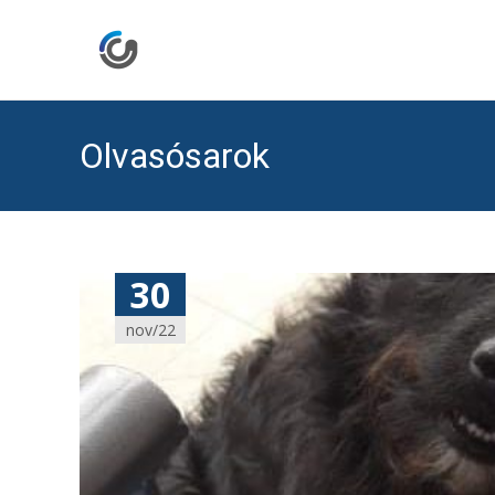
Olvasósarok
30
nov/22