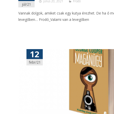
július 20, 2021
Frodó
júl/21
Vannak dolgok, amiket csak egy kutya érezhet. De ha ő mo
levegőben… Frodó_Valami van a levegőben
12
febr/21