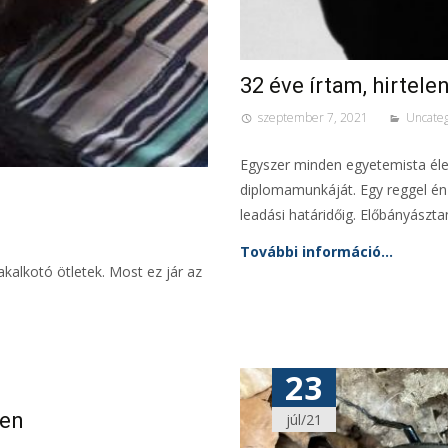
32 éve írtam, hirtele
szeptember 7, 2021
Uncateg
Egyszer minden egyetemista életé
diplomamunkáját. Egy reggel én
leadási határidőig. Előbányászt
További információ…
akalkotó ötletek. Most ez jár az
23
ben
júl/21