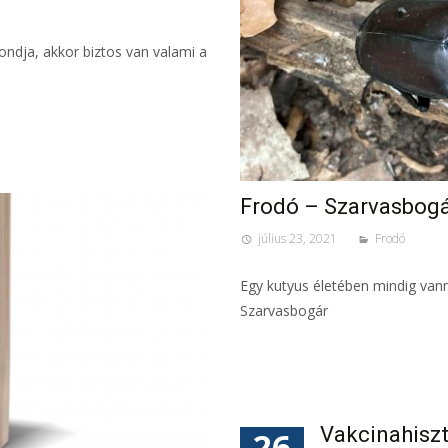
ndja, akkor biztos van valami a
Frodó – Szarvasbogá
július 23, 2021
Frodó
Egy kutyus életében mindig van
Szarvasbogár
Vakcinahisz
26