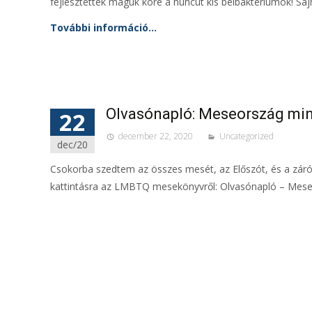
fejlesztettek maguk köré a huncut kis bélbaktériumok! Sa
További információ…
Olvasónapló: Meseország mi
22
december 22, 2020
Uncategorized
dec/20
Csokorba szedtem az összes mesét, az Előszót, és a zár
kattintásra az LMBTQ mesekönyvről: Olvasónapló – Mes