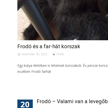
Frodó és a far-hát korszak
november 30, 2022
Frodó
Egy kutya életében is lehetnek korszakok. És persze korsz
eszében Frodó farhát
Frodó – Valami van a levegő
20