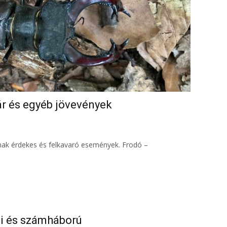
r és egyéb jövevények
nak érdekes és felkavaró események. Frodó –
ti és számháború