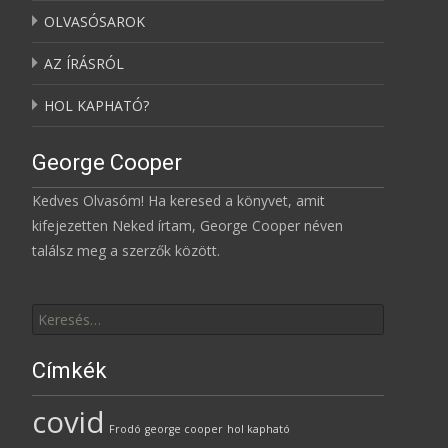
OLVASÓSAROK
AZ ÍRÁSRÓL
HOL KAPHATÓ?
George Cooper
Kedves Olvasóm! Ha keresed a könyvet, amit
kifejezetten Neked írtam, George Cooper néven
találsz meg a szerzők között.
Keresés
erre:
Címkék
covid
Frodó
george cooper
hol kapható