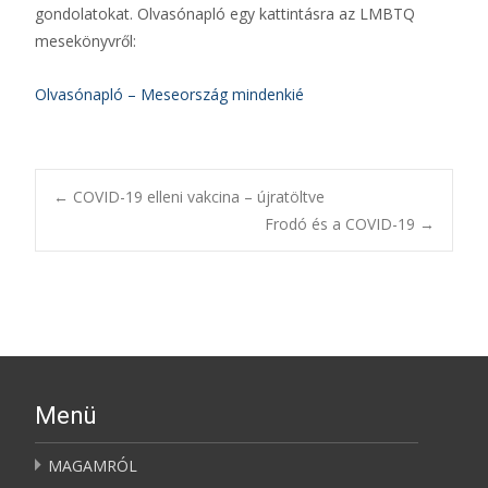
gondolatokat. Olvasónapló egy kattintásra az LMBTQ
mesekönyvről:
Olvasónapló – Meseország mindenkié
Bejegyzésnavigác
←
COVID-19 elleni vakcina – újratöltve
Frodó és a COVID-19
→
Menü
MAGAMRÓL