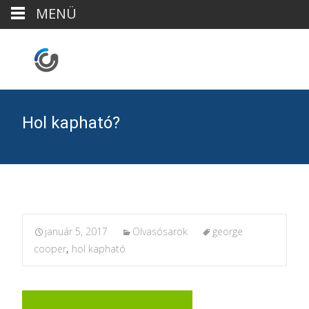
MENÜ
Hol kapható?
január 5, 2017
Olvasósarok
george
cooper
,
hol kapható