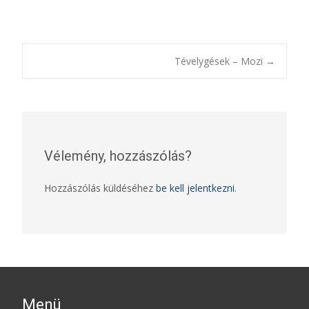
Bejegyzésnavigác
Tévelygések – Mozi
→
Vélemény, hozzászólás?
Hozzászólás küldéséhez
be kell jelentkezni
.
Menü