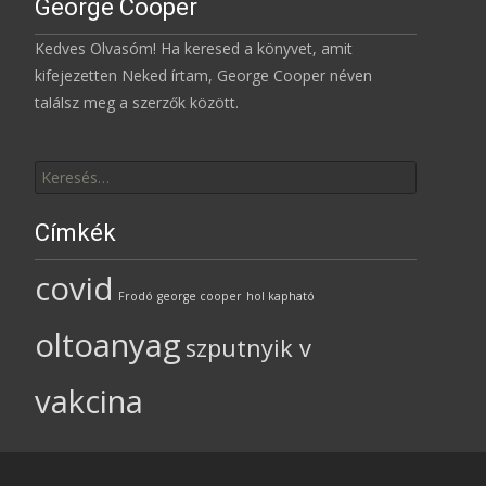
George Cooper
Kedves Olvasóm! Ha keresed a könyvet, amit
kifejezetten Neked írtam, George Cooper néven
találsz meg a szerzők között.
Keresés
erre:
Címkék
covid
Frodó
george cooper
hol kapható
oltoanyag
szputnyik v
vakcina