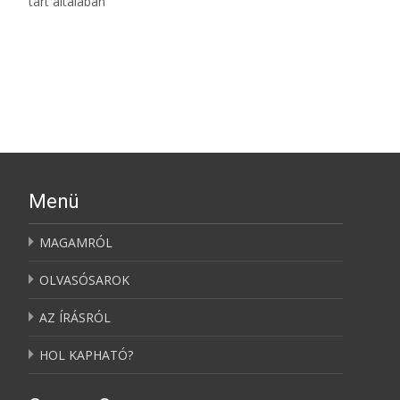
tart általában
További információ…
Menü
MAGAMRÓL
OLVASÓSAROK
AZ ÍRÁSRÓL
HOL KAPHATÓ?