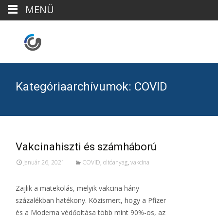
MENÜ
Kategóriaarchívumok: COVID
Vakcinahiszti és számháború
január 26, 2021
COVID
,
oltóanyag
,
vakcina
Zajlik a matekolás, melyik vakcina hány
százalékban hatékony. Közismert, hogy a Pfizer
és a Moderna védőoltása több mint 90%-os, az