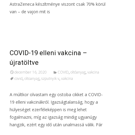
AstraZeneca készítménye viszont csak 70% körül
van – de vajon mit is
További információ…
COVID-19 elleni vakcina –
újratöltve
december 16, 2020
COVID
,
oltóanyag
,
vakcina
covid
,
oltoanyag
,
szputnyik v
,
vakcina
A múltkor olvastam egy ostoba cikket a COVID-
19 elleni vakcinákról. Igazságtalanság, hogy a
hülyeséget ezerféleképpen is meg lehet
fogalmazni, míg az igazság mindig ugyanúgy
hangzik, ezért egy idő után unalmassá válik. Pár