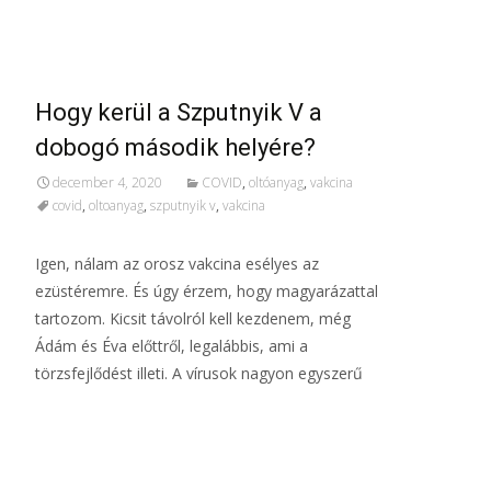
További információ…
Hogy kerül a Szputnyik V a
dobogó második helyére?
december 4, 2020
COVID
,
oltóanyag
,
vakcina
covid
,
oltoanyag
,
szputnyik v
,
vakcina
Igen, nálam az orosz vakcina esélyes az
ezüstéremre. És úgy érzem, hogy magyarázattal
tartozom. Kicsit távolról kell kezdenem, még
Ádám és Éva előttről, legalábbis, ami a
törzsfejlődést illeti. A vírusok nagyon egyszerű
További információ…