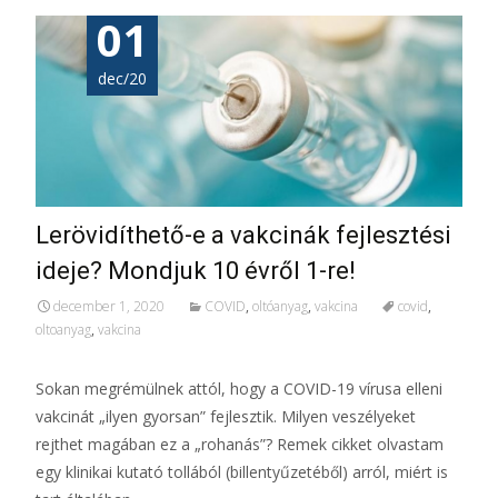
01
dec/20
Lerövidíthető-e a vakcinák fejlesztési
ideje? Mondjuk 10 évről 1-re!
december 1, 2020
COVID
,
oltóanyag
,
vakcina
covid
,
oltoanyag
,
vakcina
Sokan megrémülnek attól, hogy a COVID-19 vírusa elleni
vakcinát „ilyen gyorsan” fejlesztik. Milyen veszélyeket
rejthet magában ez a „rohanás”? Remek cikket olvastam
egy klinikai kutató tollából (billentyűzetéből) arról, miért is