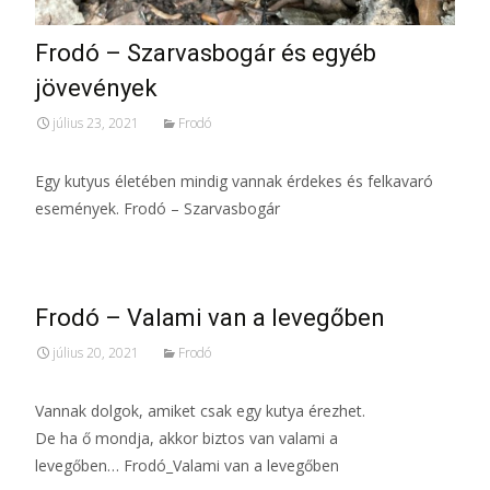
Frodó – Szarvasbogár és egyéb
jövevények
július 23, 2021
Frodó
Egy kutyus életében mindig vannak érdekes és felkavaró
események. Frodó – Szarvasbogár
Frodó – Valami van a levegőben
július 20, 2021
Frodó
Vannak dolgok, amiket csak egy kutya érezhet.
De ha ő mondja, akkor biztos van valami a
levegőben… Frodó_Valami van a levegőben