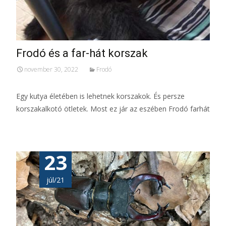
Frodó és a far-hát korszak
november 30, 2022
Frodó
Egy kutya életében is lehetnek korszakok. És persze
korszakalkotó ötletek. Most ez jár az eszében Frodó farhát
23
júl/21