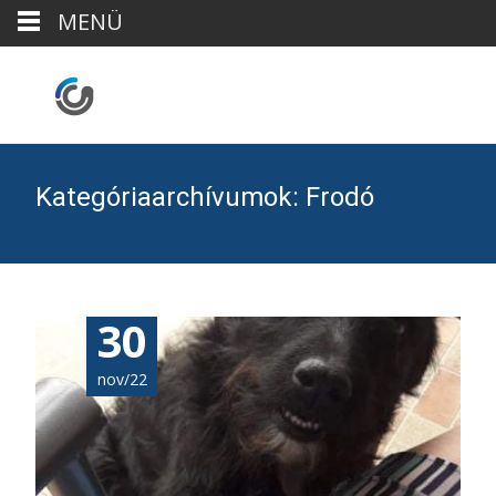
MENÜ
Kategóriaarchívumok: Frodó
30
nov/22