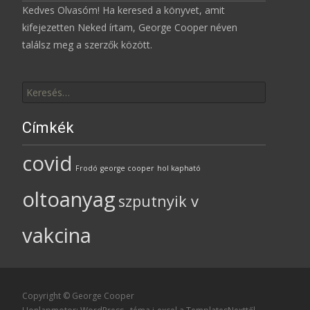
Kedves Olvasóm! Ha keresed a könyvet, amit
kifejezetten Neked írtam, George Cooper néven
találsz meg a szerzők között.
Keresés
erre:
Címkék
covid
Frodó
george cooper
hol kapható
oltoanyag
szputnyik v
vakcina
Copyright © George Cooper