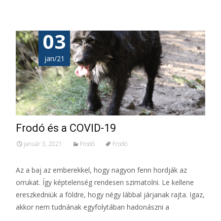
03
jan/21
Frodó és a COVID-19
január 3, 2021
Frodó
Frodó
Az a baj az emberekkel, hogy nagyon fenn hordják az
orrukat. Így képtelenség rendesen szimatolni. Le kellene
ereszkedniük a földre, hogy négy lábbal járjanak rajta. Igaz,
akkor nem tudnának egyfolytában hadonászni a